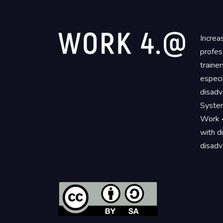
Increa
profes
traine
especi
disadv
System
Work 4
with d
disadv