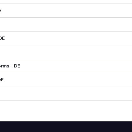
E
 DE
orms - DE
DE