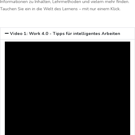
Informationen zu Inhalten, Lehrmethoden und vielem mehr finden.
Tauchen Sie ein in die Welt des Lernens – mit nur einem Klick.
Video 1: Work 4.0 - Tipps für intelligentes Arbeiten